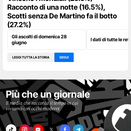
Racconto di una notte (16.5%),
Scotti senza De Martino fa il botto
(27.2%)
Gli ascolti di domenica 28
I dati di tutte le re
giugno
LEGGI TUTTA LA STORIA
SEGUI
Più che un giornale
Il media che racconta il tempo in cui
viviamo con occhi moderni