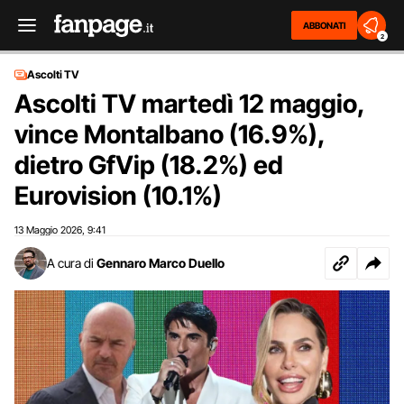
ABBONATI
2
Ascolti TV
Ascolti TV martedì 12 maggio,
vince Montalbano (16.9%),
dietro GfVip (18.2%) ed
Eurovision (10.1%)
13 Maggio 2026
9:41
,
A cura di
Gennaro Marco Duello