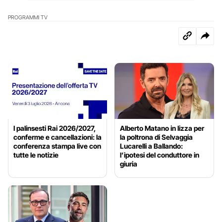
PROGRAMMI TV
I palinsesti Rai 2026/2027,
Alberto Matano in lizza per
conferme e cancellazioni: la
la poltrona di Selvaggia
conferenza stampa live con
Lucarelli a Ballando:
tutte le notizie
l’ipotesi del conduttore in
giuria