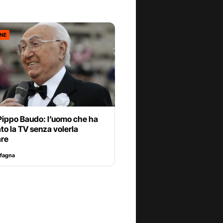
ONE
Pippo Baudo: l’uomo che ha
to la TV senza volerla
re
afagna