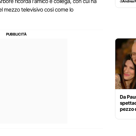
rbore ricorda l'amico e collega, con cui ha
di
Andrea P
el mezzo televisivo così come lo
Da Paus
spetta
pezzo d