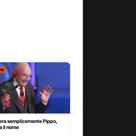
ONE
era semplicemente Pippo,
a il nome