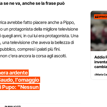
a se ne va, anche se la frase può
OPINI
torica avrebbe fatto piacere anche a Pippo,
to un protagonista della migliore televisione
i quegli anni, in cui lui era protagonista. Una
a, una televisione che aveva la bellezza di
pubblico, compresi i palati più fini.
non c'era ancora la corsa agli ascolti.
Addio 
inventa
cambia
mera ardente
di
Maria C
Baudo, l'omaggio
di Pupo: "Nessun