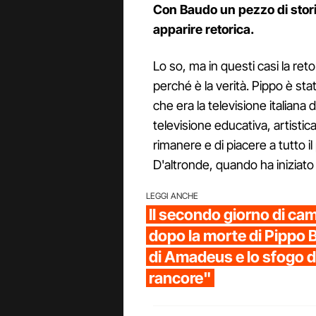
Con Baudo un pezzo di stori
apparire retorica.
Lo so, ma in questi casi la re
perché è la verità. Pippo è sta
che era la televisione italiana d
televisione educativa, artistic
rimanere e di piacere a tutto il 
D'altronde, quando ha iniziato 
LEGGI ANCHE
Il secondo giorno di ca
dopo la morte di Pippo 
di Amadeus e lo sfogo 
rancore"