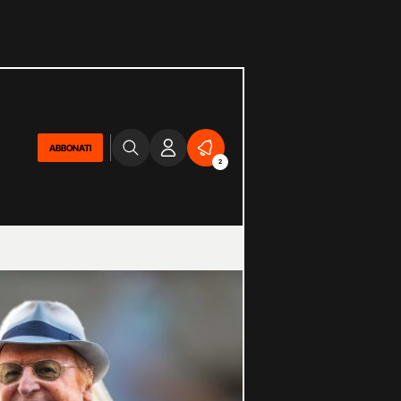
ABBONATI
2