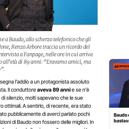
me a Baudo, allo scherzo telefonico che gli
done, Renzo Arbore traccia un ricordo del
tervista a Fanpage, nelle ore in cui arriva
do all’età di 89 anni: “Eravamo amici, ma
OPINI
”.
segna l'addio a un protagonista assoluto
sta. Il conduttore
aveva 89 anni
e se n'è
di silenzio, molti sapevano che le sue
 ottimali. A sentirlo, di recente, era stato
rato pubblicamente di averci parlato pochi
Baudo 
bastav
zioni di Baudo non fossero delle migliori. In