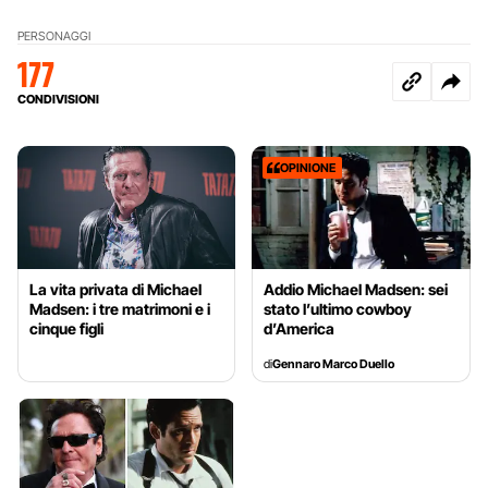
PERSONAGGI
177
CONDIVISIONI
OPINIONE
La vita privata di Michael
Addio Michael Madsen: sei
Madsen: i tre matrimoni e i
stato l’ultimo cowboy
cinque figli
d’America
di
Gennaro Marco Duello