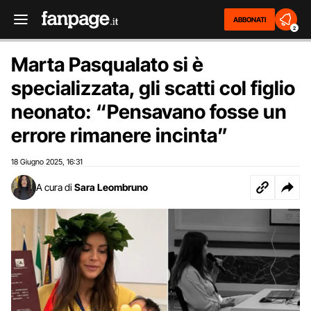
ABBONATI
2
Marta Pasqualato si è
specializzata, gli scatti col figlio
neonato: “Pensavano fosse un
errore rimanere incinta”
18 Giugno 2025
16:31
,
A cura di
Sara Leombruno