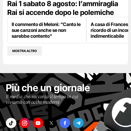
Rai 1 sabato 8 agosto: l’ammiraglia
Rai si accende dopo le polemiche
Il commento di Meloni: "Canto le
A casa di Francesco
sue canzoni anche se non
ricordo di un incon
sarebbe contento"
indimenticabile
MOSTRA ALTRO
Più che un giornale
Il media che racconta il tempo in cui
viviamo con occhi moderni