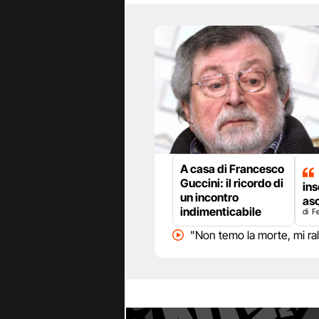
A casa di Francesco
Guccini: il ricordo di
in
un incontro
asc
indimenticabile
F
"Non temo la morte, mi ra