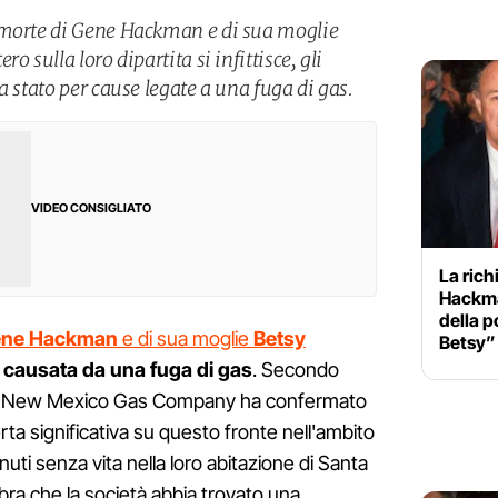
 morte di Gene Hackman e di sua moglie
o sulla loro dipartita si infittisce, gli
a stato per cause legate a una fuga di gas.
VIDEO CONSIGLIATO
La rich
Hackma
della p
ne Hackman
e di sua moglie
Betsy
Betsy”
 causata da una fuga di gas
. Secondo
la New Mexico Gas Company ha confermato
rta significativa su questo fronte nell'ambito
enuti senza vita nella loro abitazione di Santa
bra che la società abbia trovato una