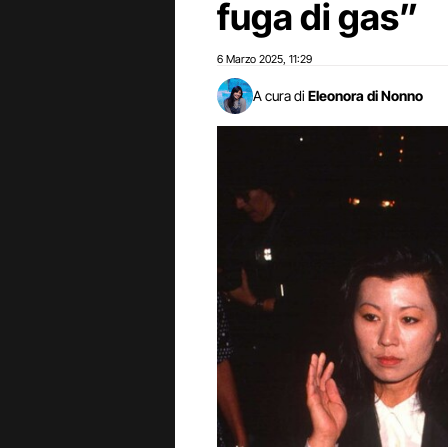
fuga di gas”
6 Marzo 2025
11:29
,
A cura di
Eleonora di Nonno