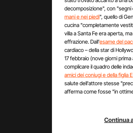
stato trovato accanto a una bocc
decomposizione", con "segni d
mani e nei piedi
", quello di G
cucina "completamente vestito 
villa a Santa Fe era aperta, m
effrazione. Dall'
esame del pa
cardiaco – della star di Holly
17 febbraio (nove giorni prima 
complicare il quadro delle inda
amici dei coniugi e della figli
salute dell'attore stesse "pr
afferma come fosse "in ottime 
Continua a