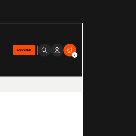
ABBONATI
2