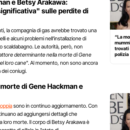
man e Betsy Arakawa:
nificativa" sulle perdite di
nti, la compagnia di gas avrebbe trovato una
“La mo
lli e alcuni problemi nell'installazione di
mummif
no scaldabagno. Le autorità, però, non
trovati
polizia
attore determinante nella morte di Gene
l loro cane
". Al momento, non sono ancora
dei coniugi.
 morte di Gene Hackman e
 coppia
sono in continuo aggiornamento. Con
ntinuano ad aggiungersi dettagli che
la loro morte. Il corpo di Betsy Arakawa è