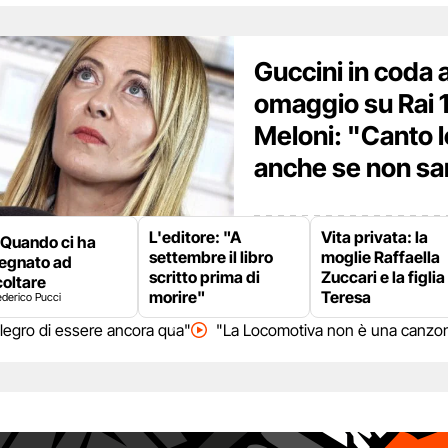
Guccini in coda 
omaggio su Rai 1
Meloni: "Canto 
anche se non sa
L'editore: "A
Vita privata: la
Quando ci ha
settembre il libro
moglie Raffaella
segnato ad
scritto prima di
Zuccari e la figlia
oltare
morire"
Teresa
ederico Pucci
llegro di essere ancora qua"
"La Locomotiva non è una canzone