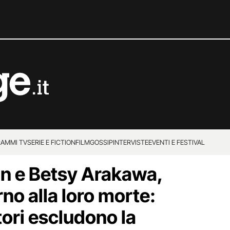
AMMI TV
SERIE E FICTION
FILM
GOSSIP
INTERVISTE
EVENTI E FESTIVAL
 e Betsy Arakawa,
rno alla loro morte:
tori escludono la