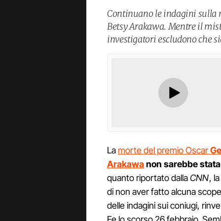
Continuano le indagini sulla
Betsy Arakawa. Mentre il mister
investigatori escludono che si
La
morte del premio Oscar
Ge
Arakawa
non sarebbe stata
quanto riportato dalla
CNN
, 
di non aver fatto alcuna scope
delle indagini sui coniugi, rinv
Fe lo scorso 26 febbraio. Sem