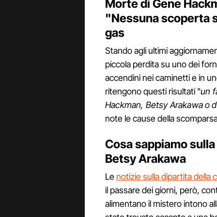
Morte di Gene Hack
"Nessuna scoperta sig
gas
Stando agli ultimi aggiorname
piccola perdita su uno dei forne
accendini nei caminetti e in u
ritengono questi risultati "
un f
Hackman, Betsy Arakawa o de
note le cause della scomparsa 
Cosa sappiamo sulla
Betsy Arakawa
Le
notizie sulla dipartita della
il passare dei giorni, però, co
alimentano il mistero intono al