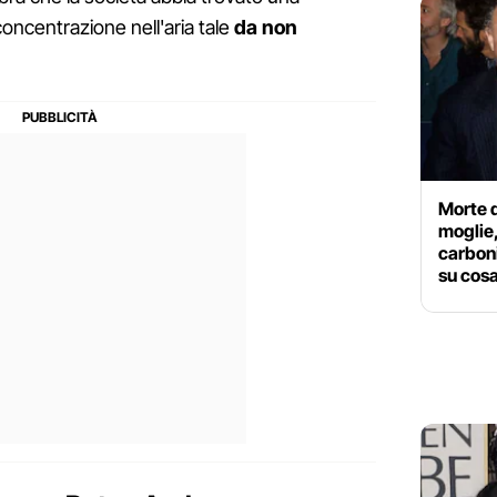
oncentrazione nell'aria tale
da non
Morte 
moglie,
carboni
su cosa