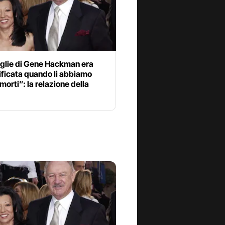
glie di Gene Hackman era
icata quando li abbiamo
 morti”: la relazione della