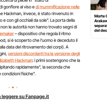
etta di pillole in "stato di
i gonfiore al viso e
di mummificazione nelle
ene Hackman, invece, è stato rinvenuto in
Morte 
e con gli occhiali da sole". La porta della
Arakaw
separat
a non le autorità non hanno trovato segni di
del de
cemaker
– dispositivo che regola il ritmo
wood, si è scoperto che l'uomo è deceduto il
alla data del ritrovamento dei corpi). A
gini,
versioni discordanti tra la versione degli
a Elizabeth Hackman
: i primi sostengono che la
ecipitando rapidamente", la seconda che
condizioni fisiche".
 leggere su Fanpage.it