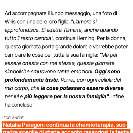
Ad accompagnare il lungo messaggio, una foto di
Willis con una delle loro figlie. "
L’amore si
approfondisce. Si adatta. Rimane, anche quando
tutto il resto cambia",
continua Heming. Per la donna,
questa giornata porta grande dolore e vorrebbe poter
cambiare le cose per tutta la sua famiglia:
"Ma per
essere onesta con me stessa, queste giornate
simboliche smuovono tante emozioni.
Oggi sono
profondamente triste
. Vorrei, con ogni cellula del
mio corpo, che
le cose potessero essere diverse
per lui e
più leggere per la nostra famiglia".
Infine
ha concluso:
LEGGI ANCHE
Natalia Paragoni continua la chemioterapia, suo
padre sceglie di starle accanto rasandosi la testa