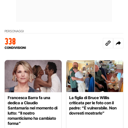
PERSONAGGI
338
CONDIVISIONI
Francesca Barra fa una
La figlia di Bruce Willis
dedica a Claudio
criticata per le foto con il
Santamaria nel momento di
padre: “È vulnerabile. Non
lutto: “Il nostro
dovresti mostrarlo”
romanticismo ha cambiato
forma”