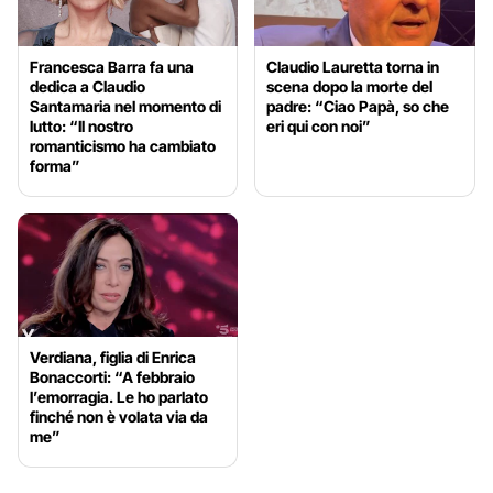
Francesca Barra fa una
Claudio Lauretta torna in
dedica a Claudio
scena dopo la morte del
Santamaria nel momento di
padre: “Ciao Papà, so che
lutto: “Il nostro
eri qui con noi”
romanticismo ha cambiato
forma”
Verdiana, figlia di Enrica
Bonaccorti: “A febbraio
l’emorragia. Le ho parlato
finché non è volata via da
me”