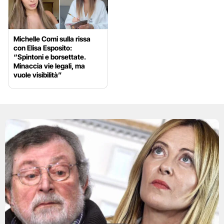
Michelle Comi sulla rissa
con Elisa Esposito:
“Spintoni e borsettate.
Minaccia vie legali, ma
vuole visibilità”