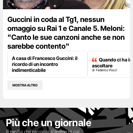
Guccini in coda al Tg1, nessun
omaggio su Rai 1 e Canale 5. Meloni:
"Canto le sue canzoni anche se non
sarebbe contento"
A casa di Francesco Guccini: il
Quando ci ha i
ricordo di un incontro
ascoltare
indimenticabile
Federico Pucci
MOSTRA ALTRO
Più che un giornale
Il media che racconta il tempo in cui