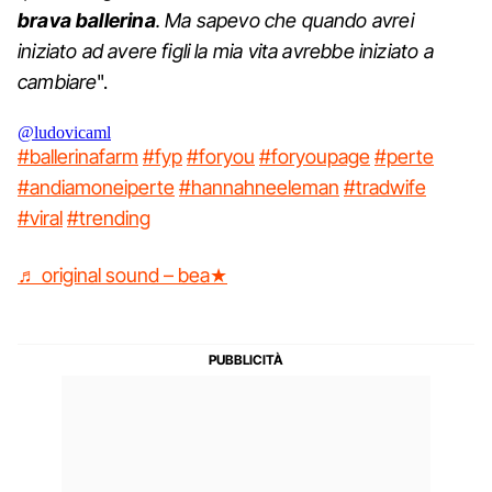
brava ballerina
. Ma sapevo che quando avrei
iniziato ad avere figli la mia vita avrebbe iniziato a
cambiare
".
@ludovicaml
#ballerinafarm
#fyp
#foryou
#foryoupage
#perte
#andiamoneiperte
#hannahneeleman
#tradwife
#viral
#trending
♬ original sound – bea★