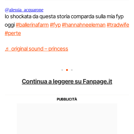
@alessia_acquarone
Io shockata da questa storia comparda sulla mia fyp
oggi
#ballerinafarm
#fyp
#hannahneeleman
#tradwife
#perte
♬ original sound – princess
Continua a leggere su Fanpage.it