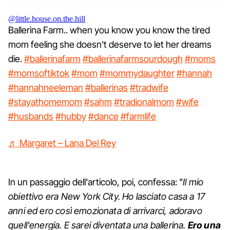
@little.house.on.the.hill
Ballerina Farm.. when you know you know the tired
mom feeling she doesn't deserve to let her dreams
die.
#ballerinafarm
#ballerinafarmsourdough
#moms
#momsoftiktok
#mom
#mommydaughter
#hannah
#hannahneeleman
#ballerinas
#tradwife
#stayathomemom
#sahm
#tradionalmom
#wife
#husbands
#hubby
#dance
#farmlife
♬ Margaret – Lana Del Rey
In un passaggio dell'articolo, poi, confessa: "
Il mio
obiettivo era New York City. Ho lasciato casa a 17
anni ed ero così emozionata di arrivarci, adoravo
quell'energia. E sarei diventata una ballerina.
Ero una