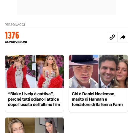
PERSONAGGI
1376
CONDIVISIONI
“Blake Lively è cattiva”,
Chi è Daniel Neeleman,
perché tutti odiano l’attrice
marito di Hannah e
dopo l’uscita dell’ultimo film
fondatore di Ballerina Farm