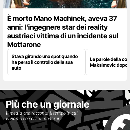
È morto Mano Machinek, aveva 37
anni: l'ingegnere star dei reality
austriaci vittima di un incidente sul
Mottarone
Stava girando uno spot quando
Le parole della c
ha perso il controllo della sua
Maksimovic dopo l
auto
Più che un giornale
Il media che racconta il tempo in cui
viviamo con occhi moderni