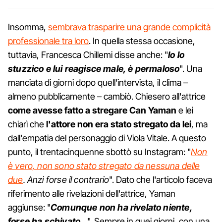
Insomma,
sembrava trasparire una grande complicità
professionale tra loro
. In quella stessa occasione,
tuttavia, Francesca Chillemi disse anche: "
Io lo
stuzzico e lui reagisce male, è permaloso
". Una
manciata di giorni dopo quell'intervista, il clima –
almeno pubblicamente – cambiò. Chiesero all'attrice
come avesse fatto a stregare Can Yaman
e lei
chiarì che
l'attore non era stato stregato da lei
, ma
dall'empatia del personaggio di Viola Vitale. A questo
punto, il trentacinquenne sbottò su Instagram: "
Non
è vero, non sono stato stregato da nessuna delle
due
. Anzi forse il contrario
". Dato che l'articolo faceva
riferimento alle rivelazioni dell'attrice, Yaman
aggiunse: "
Comunque non ha rivelato niente,
forse ha schivato…
". Sempre in quei giorni, con una