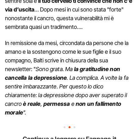
sentire sola e
il tuo cervello ti convince che non c'è
via d’uscita
… Dopo mesi in cui sono stata "forte"
nonostante il cancro, questa vulnerabilità mi è
sembrata quasi un tradimento….
In remissione da mesi, circondata da persone che la
amano e la sostengono come le sue figlie e il suo
compagno, Balti scrive in chiusura della sua
newsletter: "
Sono grata. Ma
la gratitudine non
cancella la depressione
. La complica. A volte la fa
sentire imbarazzante. Per questo lo dico
chiaramente: la depressione dopo aver superato il
cancro
è reale
,
permessa
e
non un fallimento
morale
".
Continua a leggere su Fanpage.it