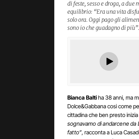
di feste, sesso e droga, a due 
equilibrio: “Era una vita dis
solo ora. Oggi pago gli alimen
sono io che guadagno di più”
Bianca Balti
ha 38 anni, ma mil
Dolce&Gabbana così come per a
cittadina che ben presto inizia 
sognavamo di andarcene da Lod
fatto”
, racconta a Luca Casade