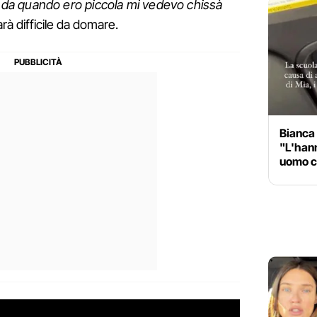
, da quando ero piccola mi vedevo chissà
arà difficile da domare.
Bianca 
"L'hann
uomo co