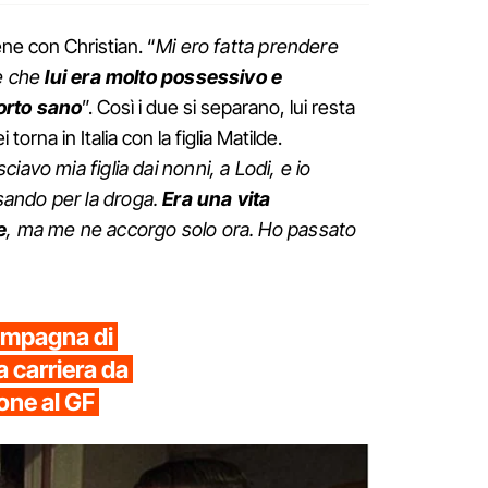
ne con Christian. “
Mi ero fatta prendere
 è che
lui era molto possessivo e
orto sano
”. Così i due si separano, lui resta
orna in Italia con la figlia Matilde.
sciavo mia figlia dai nonni, a Lodi, e io
ando per la droga.
Era una vita
e
, ma me ne accorgo solo ora. Ho passato
compagna di
 carriera da
one al GF