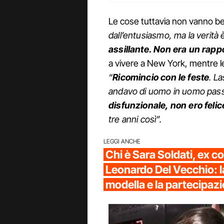
Le cose tuttavia non vanno be
dall’entusiasmo, ma la verità
assillante. Non era un rapp
a vivere a New York, mentre lei t
“
Ricomincio con le feste
. La
andavo di uomo in uomo pass
disfunzionale, non ero felic
tre anni così”.
LEGGI ANCHE
Chi è Sara Soldati, ex 
Leonardo Del Vecchio: la
modella e la partecipazi