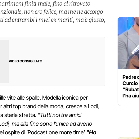
matrimoni finiti male, fino al ritrovato
funzionale, non ero felice, ma me ne accorgo
ti ad entrambi i miei ex mariti, ma è giusto,
.
VIDEO CONSIGLIATO
Padre 
Curcio 
“Rubati
l’ha ai
le vite alle spalle. Modella iconica per
ltri top brand della moda, cresce a Lodi,
a starle stretta.
“Tutti noi tra amici
i, ma alla fine sono l’unica ad averlo
i ospite di ‘Podcast one more time’. "
Ho