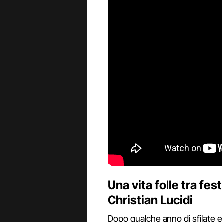
Una vita folle tra fe
Christian Lucidi
Dopo qualche anno di sfilate e