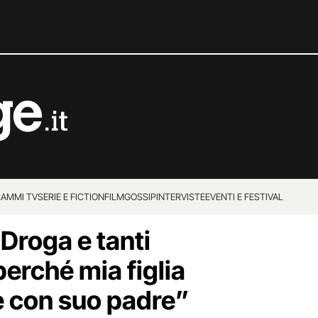
AMMI TV
SERIE E FICTION
FILM
GOSSIP
INTERVISTE
EVENTI E FESTIVAL
“Droga e tanti
erché mia figlia
re con suo padre”