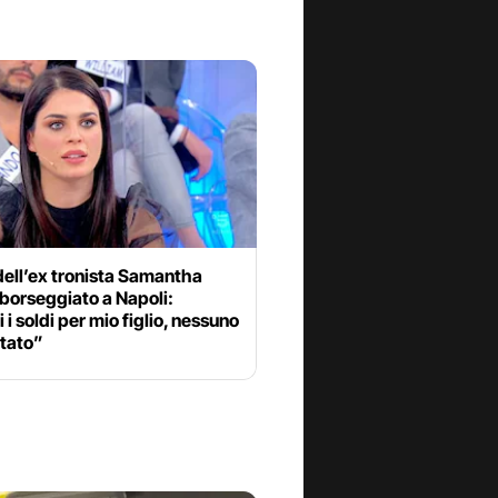
dell’ex tronista Samantha
borseggiato a Napoli:
 i soldi per mio figlio, nessuno
utato”