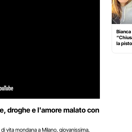
Bianca 
“Chiusa
la pist
ste, droghe e l'amore malato con
 di vita mondana a Milano, giovanissima,