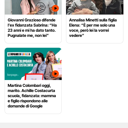
Giovanni Grazioso difende
Annalisa Minetti sulla figlia
l’ex fidanzata Sabrina: “Ha
Elena: “È per me solo una
23 anni e mi ha dato tanto.
voce, però lei la vorrei
Pugnalate me, non lei”
vedere”
Martina Colombari oggi,
marito. Achille Costacurta
scuola, fidanzata: mamma
e figlio rispondono alle
domande di Google