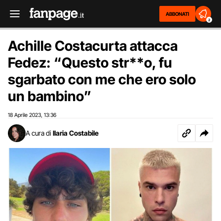
ABBONATI
2
Achille Costacurta attacca
Fedez: “Questo str**o, fu
sgarbato con me che ero solo
un bambino”
18 Aprile 2023
13:36
,
A cura di
Ilaria Costabile