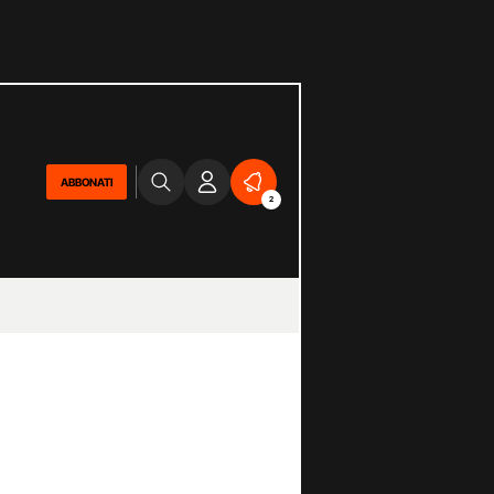
ABBONATI
2