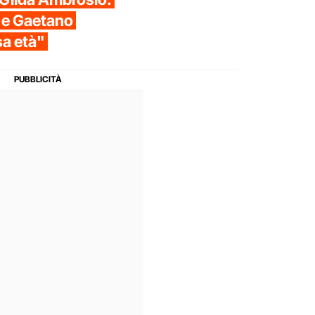
i e Gaetano
sa età"