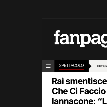
SPETTACOLO
PROGR
Rai smentisce
Che Ci Faccio
Iannacone: “L