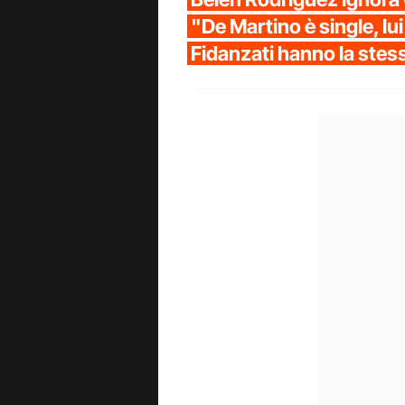
"De Martino è single, lu
Fidanzati hanno la stes