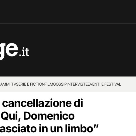
AMMI TV
SERIE E FICTION
FILM
GOSSIP
INTERVISTE
EVENTI E FESTIVAL
 cancellazione di
 Qui, Domenico
asciato in un limbo”