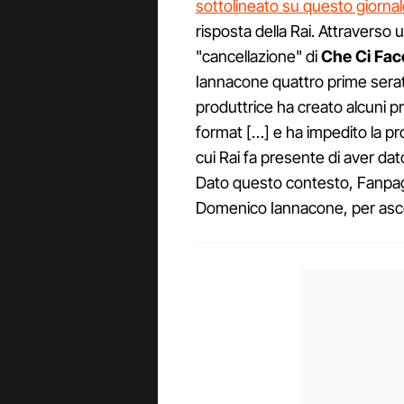
sottolineato su questo giorna
risposta della Rai. Attravers
"cancellazione" di
Che Ci Fac
Iannacone quattro prime serat
produttrice ha creato alcuni pro
format […] e ha impedito la 
cui Rai fa presente di aver dat
Dato questo contesto, Fanpage.
Domenico Iannacone, per asco