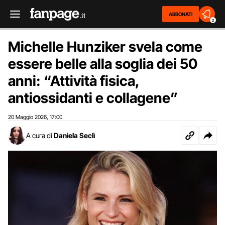
ABBONATI
2
Michelle Hunziker svela come
essere belle alla soglia dei 50
anni: “Attività fisica,
antiossidanti e collagene”
20 Maggio 2026
17:00
,
A cura di
Daniela Seclì