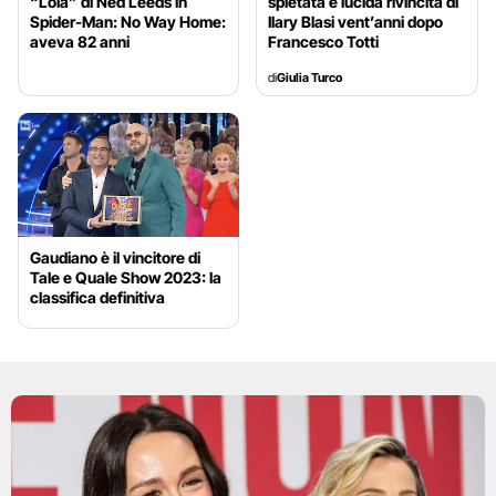
“Lola” di Ned Leeds in
spietata e lucida rivincita di
Spider-Man: No Way Home:
Ilary Blasi vent’anni dopo
aveva 82 anni
Francesco Totti
di
Giulia Turco
Gaudiano è il vincitore di
Tale e Quale Show 2023: la
classifica definitiva