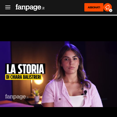
ABBONATI
2