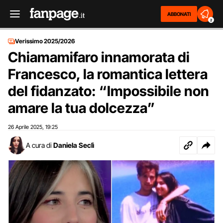
ABBONATI
2
Verissimo 2025/2026
Chiamamifaro innamorata di
Francesco, la romantica lettera
del fidanzato: “Impossibile non
amare la tua dolcezza”
26 Aprile 2025
19:25
,
A cura di
Daniela Seclì