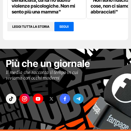
denunciata, da lui ho subito
"Non sono riuscita a
violenze psicologiche. Non mi
cose, non ci siamo
sento più una mamma"
abbracciati"
LEGGI TUTTA LA STORIA
SEGUI
Più che un giornale
Il media che racconta il tempo in cui
viviamo con occhi moderni