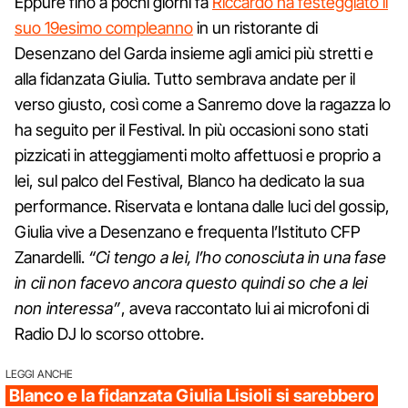
Eppure fino a pochi giorni fa
Riccardo ha festeggiato il
suo 19esimo compleanno
in un ristorante di
Desenzano del Garda insieme agli amici più stretti e
alla fidanzata Giulia. Tutto sembrava andate per il
verso giusto, così come a Sanremo dove la ragazza lo
ha seguito per il Festival. In più occasioni sono stati
pizzicati in atteggiamenti molto affettuosi e proprio a
lei, sul palco del Festival, Blanco ha dedicato la sua
performance. Riservata e lontana dalle luci del gossip,
Giulia vive a Desenzano e frequenta l’Istituto CFP
Zanardelli.
“Ci tengo a lei, l’ho conosciuta in una fase
in cii non facevo ancora questo quindi so che a lei
non interessa”
, aveva raccontato lui ai microfoni di
Radio DJ lo scorso ottobre.
LEGGI ANCHE
Blanco e la fidanzata Giulia Lisioli si sarebbero