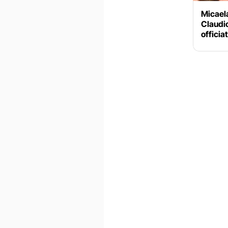
Micael
Claudio
officia