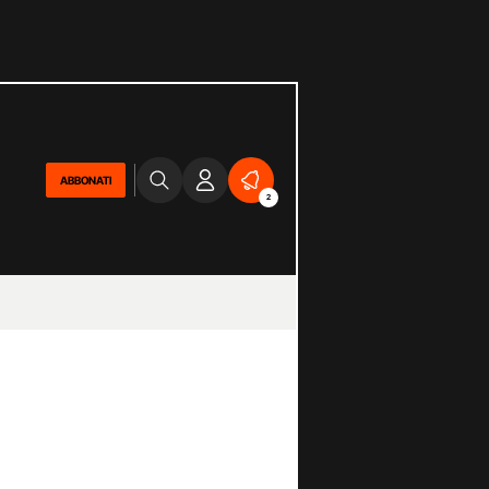
ABBONATI
2