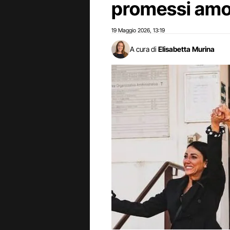
promessi amo
19 Maggio 2026
13:19
,
A cura di
Elisabetta Murina