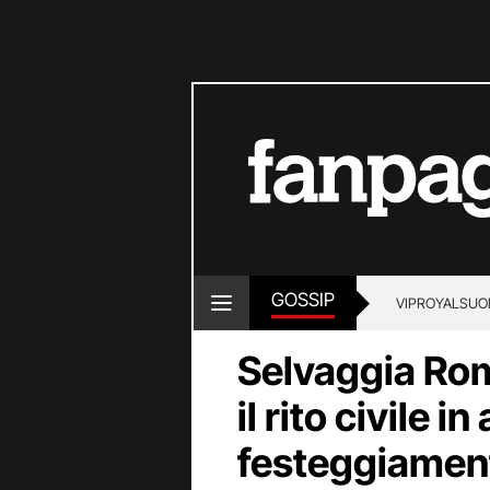
GOSSIP
VIP
ROYALS
UO
Selvaggia Rom
il rito civile i
festeggiament