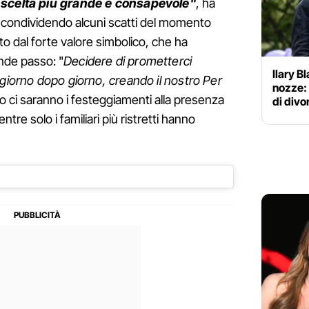
a scelta più grande e consapevole"
, ha
l, condividendo alcuni scatti del momento
o dal forte valore simbolico, che ha
nde passo: "
Decidere di prometterci
Ilary Bl
 giorno dopo giorno, creando il nostro Per
nozze: 
no ci saranno i festeggiamenti alla presenza
di divo
tre solo i familiari più ristretti hanno