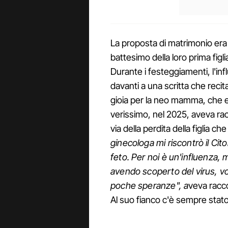
La proposta di matrimonio era 
battesimo della loro prima figli
Durante i festeggiamenti, l'in
davanti a una scritta che reci
gioia per la neo mamma, che er
verissimo, nel 2025, aveva rac
via della perdita della figlia c
ginecologa mi riscontrò il Cit
feto. Per noi è un'influenza,
avendo scoperto del virus, vo
poche speranze", a
veva racc
Al suo fianco c'è sempre stato