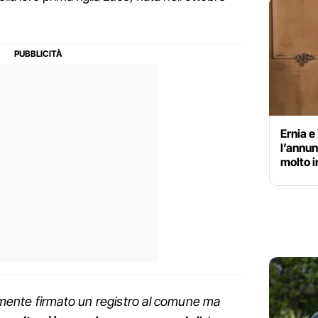
Ernia e
l’annun
molto i
ente firmato un registro al comune ma