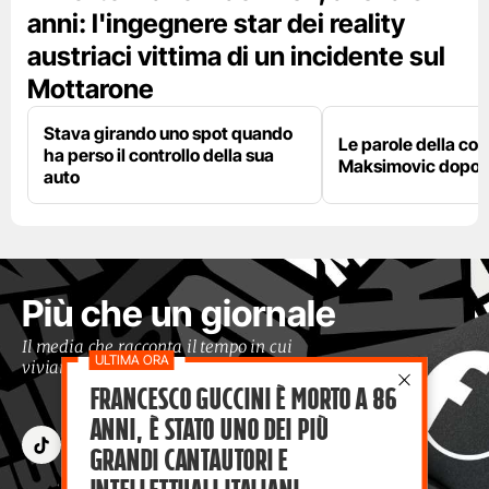
anni: l'ingegnere star dei reality
austriaci vittima di un incidente sul
Mottarone
Stava girando uno spot quando
Le parole della c
ha perso il controllo della sua
Maksimovic dopo l
auto
Più che un giornale
Il media che racconta il tempo in cui
viviamo con occhi moderni
Francesco Guccini è morto a 86
anni, è stato uno dei più
grandi cantautori e