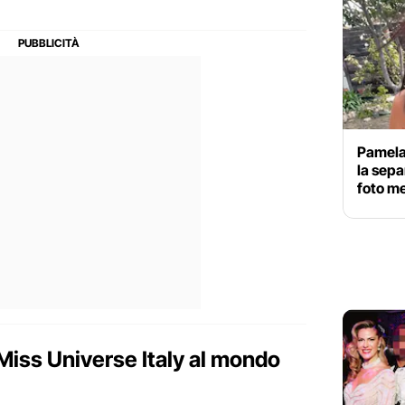
Pamela
la sepa
foto m
 Miss Universe Italy al mondo