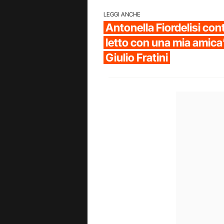
LEGGI ANCHE
Antonella Fiordelisi con
letto con una mia amica”
Giulio Fratini