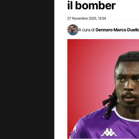
il bomber
27 Novembre 2025
13:54
,
A cura di
Gennaro Marco Duell