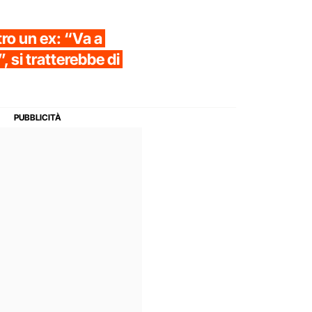
tro un ex: “Va a
, si tratterebbe di