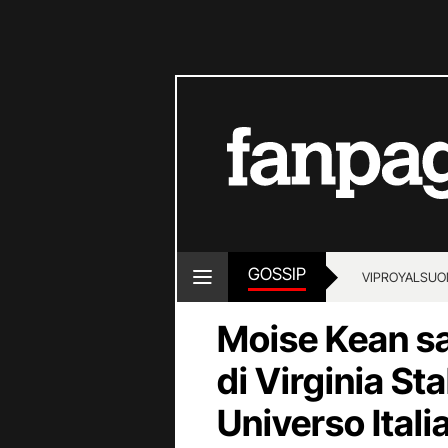
GOSSIP
VIP
ROYALS
UO
Moise Kean s
di Virginia St
Universo Itali