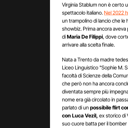
Virginia Stablum non è certo 
spettacolo italiano.
Nel 2022 ha
un trampolino di lancio che le
showbiz. Prima ancora aveva 
di
Maria
De
Filippi
, dove corte
arrivare alla scelta finale.
Nata a Trento da madre tedesca
Liceo Linguistico "Sophie M. Sch
facoltà di Scienze della Comun
che però non ha ancora conclu
diventata sempre più impegnat
nome era già circolato in passa
parlato di un
possibile flirt 
con Luca Vezil,
ex storico di 
suo cuore batta per il bomber 