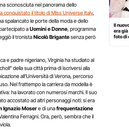
una sconosciuta nel panorama dello
 conquistato il titolo di Miss Universe Italy
,
 ha spalancato le porte della moda e dello
Il nuov
partecipato a
Uomini
e
Donne
, programma
era già
foto di
ggiò il tronista
Nicolò
Brigante
senza però
 e padre nigeriano, Virginia ha studiato al
oll" della sua città prima di iscriversi alla
icazione all'Università di Verona, percorso
so. Nel frattempo la carriera da modella è
iva: ha lavorato con numerosi marchi. Il suo
to accostato ad altri personaggi noti: si era
con Ignazio Moser
e di una
frequentazione
Valentina Ferragni. Ora, però, sembra che il
viola.