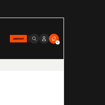
ABBONATI
2