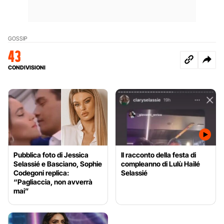
GOSSIP
43
CONDIVISIONI
Pubblica foto di Jessica
Il racconto della festa di
Selassié e Basciano, Sophie
compleanno di Lulù Hailé
Codegoni replica:
Selassié
“Pagliaccia, non avverrà
mai”