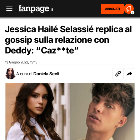
ABBONATI
2
Jessica Hailé Selassié replica al
gossip sulla relazione con
Deddy: “Caz**te”
13 Giugno 2022
15:15
,
A cura di
Daniela Seclì