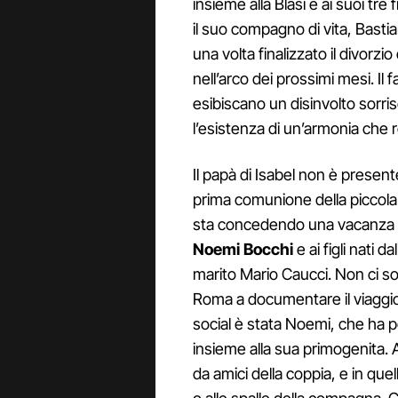
insieme alla Blasi e ai suoi tre
il suo compagno di vita, Basti
una volta finalizzato il divorz
nell’arco dei prossimi mesi. Il f
esibiscano un disinvolto sorri
l’esistenza di un’armonia che 
Il papà di Isabel non è present
prima comunione della piccola
sta concedendo una vacanza d
Noemi Bocchi
e ai figli nati 
marito Mario Caucci. Non ci so
Roma a documentare il viaggio,
social è stata Noemi, che ha p
insieme alla sua primogenita. A
da amici della coppia, e in qu