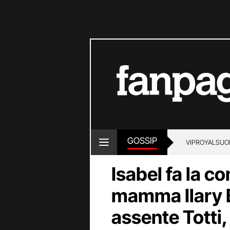
GOSSIP
VIP
ROYALS
UO
Isabel fa la 
mamma Ilary B
assente Totti,