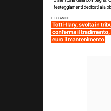
o alle spalle della compagna. C
festeggiamenti dedicati alla pic
LEGGI ANCHE
Totti-Ilary, svolta in tri
conferma il tradimento, 
euro il mantenimento