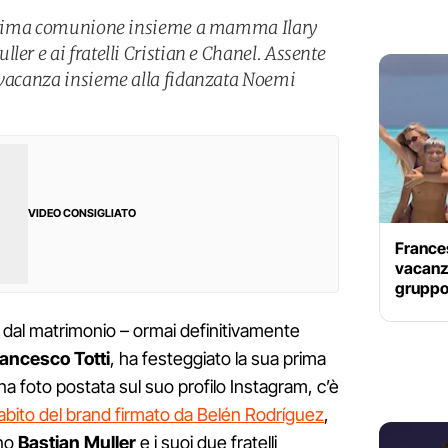
a prima comunione insieme a mamma Ilary
ler e ai fratelli Cristian e Chanel. Assente
n vacanza insieme alla fidanzata Noemi
VIDEO CONSIGLIATO
Frances
vacanza 
gruppo 
ata dal matrimonio – ormai definitivamente
ancesco Totti
, ha festeggiato la sua prima
na foto postata sul suo profilo Instagram, c’è
 abito del brand firmato da Belén Rodríguez
,
no
Bastian Muller
e i suoi due fratelli