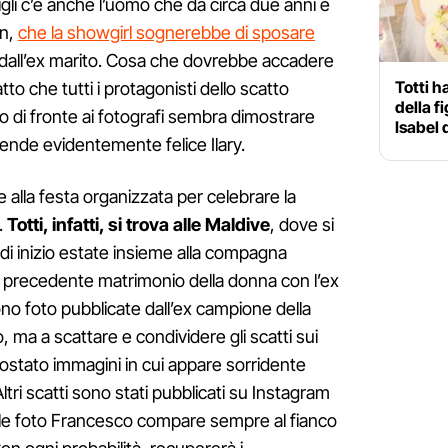
 figli c’è anche l’uomo che da circa due anni è
an,
che la showgirl sognerebbe di sposare
io dall’ex marito. Cosa che dovrebbe accadere
Totti h
atto che tutti i protagonisti dello scatto
della f
so di fronte ai fotografi sembra dimostrare
Isabel 
rende evidentemente felice Ilary.
e alla festa organizzata per celebrare la
.
Totti, infatti, si trova alle Maldive
, dove si
i inizio estate insieme alla compagna
dal precedente matrimonio della donna con l’ex
no foto pubblicate dall’ex campione della
 ma a scattare e condividere gli scatti sui
ostato immagini in cui appare sorridente
ltri scatti sono stati pubblicati su Instagram
elle foto Francesco compare sempre al fianco