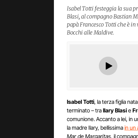
Isabel Totti festeggia la su
Blasi, al compagno Bastian Mul
papà Francesco Totti che è i
Bocchi alle Maldive.
Isabel Totti
, la terza figlia n
terminato – tra
Ilary Blasi
e
Fr
comunione. Accanto a lei, in u
la madre Ilary, bellissima
in un
Mar de Margaritas
, il compag