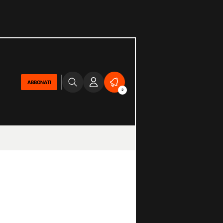
ABBONATI
2