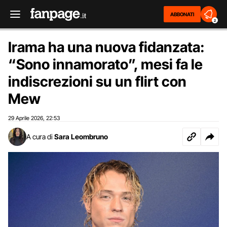
ABBONATI
2
Irama ha una nuova fidanzata:
“Sono innamorato”, mesi fa le
indiscrezioni su un flirt con
Mew
29 Aprile 2026
22:53
,
A cura di
Sara Leombruno