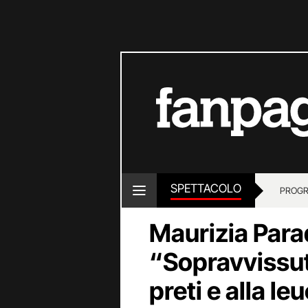
SPETTACOLO
PROGR
Maurizia Para
“Sopravvissut
preti e alla le