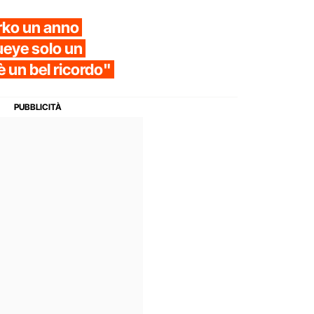
rko un anno
ueye solo un
 un bel ricordo"