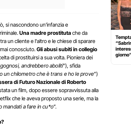
rò, si nascondono un’infanzia e
iminale.
Una madre prostituta
che da
Temptat
ra un cliente e l'altro e le chiese di sparare
“Sabri
interes
re mai conosciuto.
Gli abusi subiti in collegio
giorno
celta di prostituirsi a sua volta. Pioniera dei
gognosi, andrebbero aboliti
”), sfida
o un chilometro che è trans e ho le prove
”)
essera di Futuro Nazionale di Roberto
 stata un film, dopo essere sopravvissuta alla
tflix che le aveva proposto una serie, ma la
ho mandati a fare in cu*o
”.
o?