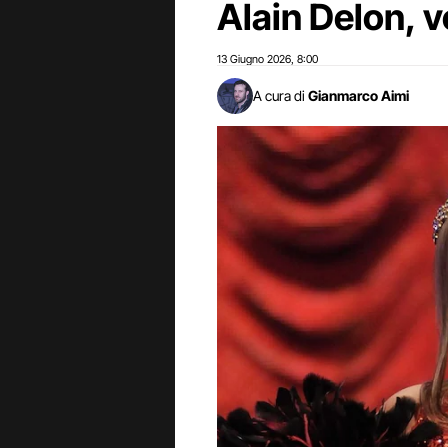
Alain Delon, 
13 Giugno 2026
8:00
,
A cura di
Gianmarco Aimi