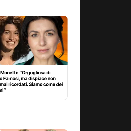
 Monetti: “Orgogliosa di
o Famosi, ma dispiace non
mai ricordati. Siamo come dei
mi”