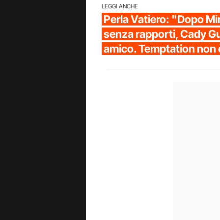
LEGGI ANCHE
Perla Vatiero: "Dopo Mi
senza rapporti, Cady G
amico. Temptation non è