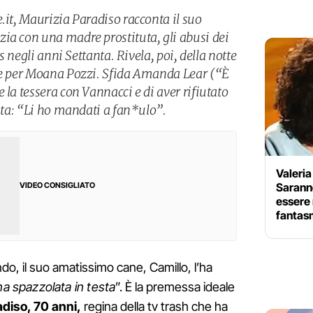
.it, Maurizia Paradiso racconta il suo
ia con una madre prostituta, gli abusi dei
ns negli anni Settanta. Rivela, poi, della notte
ole per Moana Pozzi. Sfida Amanda Lear (“È
 la tessera con Vannacci e di aver rifiutato
vita: “Li ho mandati a fan*ulo”.
Valeria
Sarann
VIDEO CONSIGLIATO
essere 
fantas
o, il suo amatissimo cane, Camillo, l’ha
na spazzolata in testa
”. È la premessa ideale
diso, 70 anni,
regina della tv trash che ha