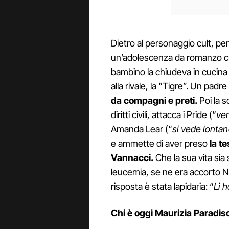
Dietro al personaggio cult, pe
un’adolescenza da romanzo cr
bambino la chiudeva in cucina t
alla rivale, la “Tigre”. Un pad
da compagni e preti.
Poi la s
diritti civili, attacca i Pride (“
ver
Amanda Lear (“
si vede lontan
e ammette di aver preso
la t
Vannacci.
Che la sua vita sia
leucemia, se ne era accorto Ne
risposta è stata lapidaria: “
Li 
Chi è oggi Maurizia Paradis