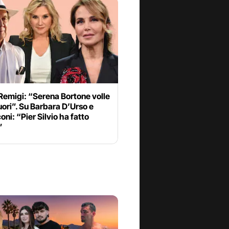
emigi: “Serena Bortone volle
uori”. Su Barbara D’Urso e
oni: “Pier Silvio ha fatto
”