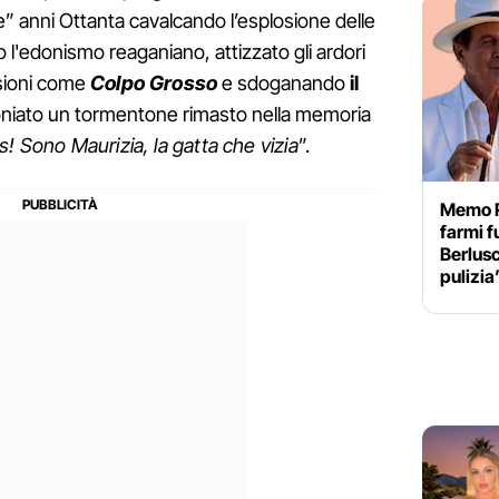
e” anni Ottanta cavalcando l’esplosione delle
to l'edonismo reaganiano, attizzato gli ardori
issioni come
Colpo Grosso
e sdoganando
il
coniato un tormentone rimasto nella memoria
! Sono Maurizia, la gatta che vizia
”.
Memo R
farmi f
Berlusc
pulizia