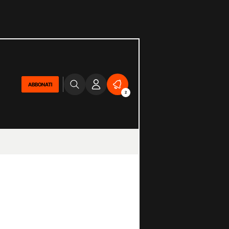
ABBONATI
2