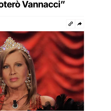
voterò Vannacci”