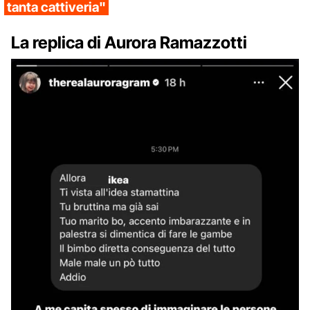
tanta cattiveria"
La replica di Aurora Ramazzotti