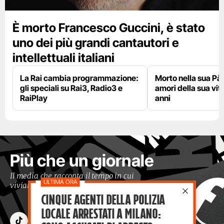
È morto Francesco Guccini, è stato
uno dei più grandi cantautori e
intellettuali italiani
La Rai cambia programmazione:
Morto nella sua Pà
gli speciali su Rai3, Radio3 e
amori della sua vit
RaiPlay
anni
Più che un giornale
Il media che racconta il tempo in cui
viviamo con occhi moderni
Cinque agenti della polizia
locale arrestati a Milano: