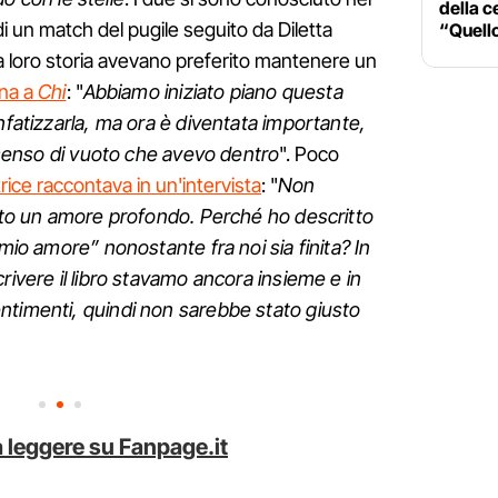
della c
i un match del pugile seguito da Diletta
“Quell
lla loro storia avevano preferito mantenere un
ina a
Chi
: "
Abbiamo iniziato piano questa
nfatizzarla, ma ora è diventata importante,
l senso di vuoto che avevo dentro
". Poco
rice raccontava in un'intervista
: "
Non
tato un amore profondo. Perché ho descritto
 mio amore” nonostante fra noi sia finita? In
rivere il libro stavamo ancora insieme e in
ntimenti, quindi non sarebbe stato giusto
 leggere su Fanpage.it