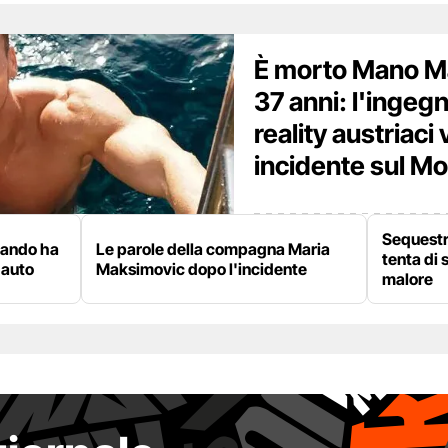
È morto Mano M
37 anni: l'ingegn
reality austriaci 
incidente sul M
Sequestra
uando ha
Le parole della compagna Maria
tenta di 
 auto
Maksimovic dopo l'incidente
malore