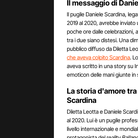
Il messaggio di Danie
Il pugile Daniele Scardina, le
2019 al 2020, avrebbe inviato 
poche ore dalle celebrazioni,
tra i due siano distesi. Una di
pubblico diffuso da Diletta Le
che aveva colpito Scardina
. L
aveva scritto in una story su 
emoticon delle mani giunte in 
La storia d'amore tra
Scardina
Diletta Leotta e Daniele Scard
al 2020. Lui è un pugile profes
livello internazionale e mondia
protagonista del reality
Ballan