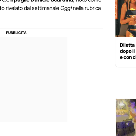
tato rivelato dal settimanale
Oggi
nella rubrica
Diletta
dopo il
e con c