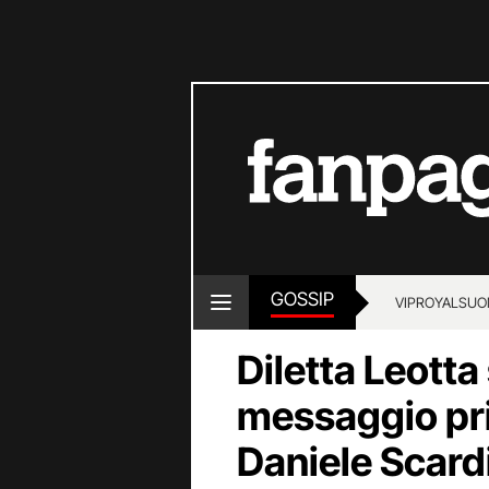
GOSSIP
VIP
ROYALS
UO
Diletta Leotta 
messaggio pri
Daniele Scard