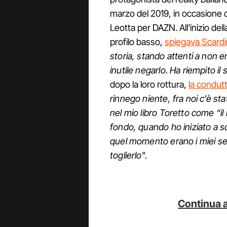
marzo del 2019, in occasione d
Leotta per DAZN. All'inizio de
profilo basso,
spiegava Scard
storia, stando attenti a non e
inutile negarlo. Ha riempito i
dopo la loro rottura,
la condutt
rinnego niente, fra noi c’è s
nel mio libro Toretto come “il
fondo, quando ho iniziato a sc
quel momento erano i miei se
toglierlo
".
Continua a