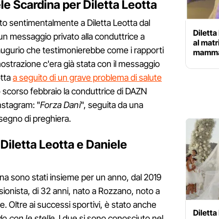
le Scardina per Diletta Leotta
gato sentimentalmente a Diletta Leotta dal
Diletta
un messaggio privato alla conduttrice a
al matr
 augurio che testimonierebbe come i rapporti
mamma
mostrazione c'era già stata con il messaggio
otta
a seguito di un grave problema di salute
o scorso febbraio la conduttrice di DAZN
Instagram: "
Forza Dani
", seguita da una
segno di preghiera.
 Diletta Leotta e Daniele
ina sono stati insieme per un anno, dal 2019
sionista, di 32 anni, nato a Rozzano, noto a
le. Oltre ai successi sportivi, è stato anche
Diletta
do con le stelle
. I due si sono conosciuto nel