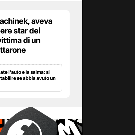
achinek, aveva
ere star dei
vittima di un
ottarone
te l'auto e la salma: si
stabilire se abbia avuto un