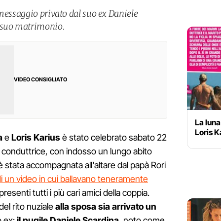
 messaggio privato dal suo ex Daniele
 suo matrimonio.
VIDEO CONSIGLIATO
La luna
Loris K
a
e
Loris Karius
è stato celebrato sabato 22
La conduttrice, con indosso un lungo abito
 è stata accompagnata all'altare dal papà Rori
di un video in cui ballavano teneramente
presenti tutti i più cari amici della coppia.
el rito nuziale
alla sposa sia arrivato un
 ex:
il pugile Daniele Scardina
, noto come