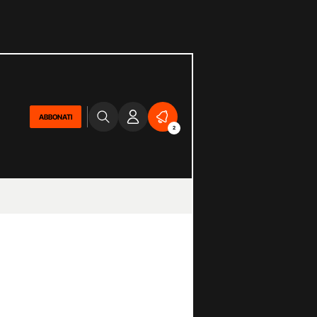
ABBONATI
2