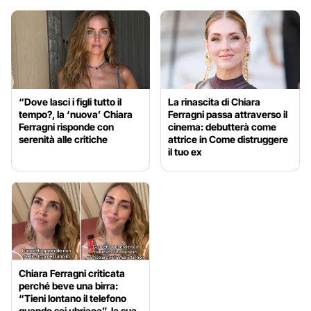
“Dove lasci i figli tutto il
La rinascita di Chiara
tempo?, la ‘nuova’ Chiara
Ferragni passa attraverso il
Ferragni risponde con
cinema: debutterà come
serenità alle critiche
attrice in Come distruggere
il tuo ex
Chiara Ferragni criticata
perché beve una birra:
“Tieni lontano il telefono
quando sei ubriaca”, la sua