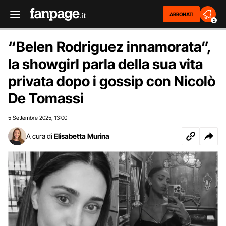
ABBONATI
2
“Belen Rodriguez innamorata”,
la showgirl parla della sua vita
privata dopo i gossip con Nicolò
De Tomassi
5 Settembre 2025
13:00
,
A cura di
Elisabetta Murina