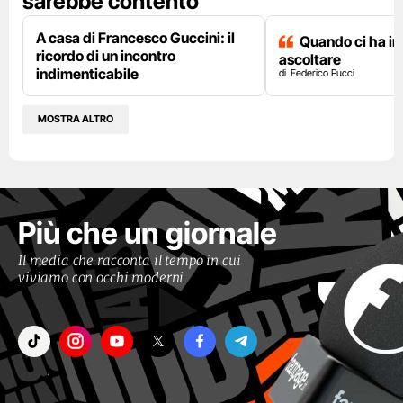
sarebbe contento"
A casa di Francesco Guccini: il
Quando ci ha i
ricordo di un incontro
ascoltare
indimenticabile
Federico Pucci
MOSTRA ALTRO
Più che un giornale
Il media che racconta il tempo in cui
viviamo con occhi moderni