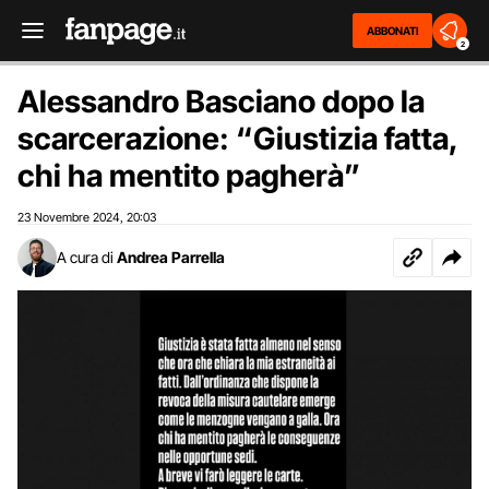
ABBONATI
2
Alessandro Basciano dopo la
scarcerazione: “Giustizia fatta,
chi ha mentito pagherà”
23 Novembre 2024
20:03
,
A cura di
Andrea Parrella