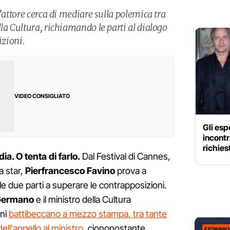
l’attore cerca di mediare sulla polemica tra
la Cultura, richiamando le parti al dialogo
izioni.
VIDEO CONSIGLIATO
Gli es
incontra
richies
dia. O tenta di farlo.
Dal Festival di Cannes,
a star,
Pierfrancesco
Favino
prova a
o le due parti a superare le contrapposizioni.
ermano
e il ministro della Cultura
rni
battibeccano a mezzo stampa, tra tante
dell'appello al ministro,
ciononostante
OPINI