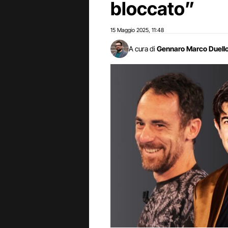
bloccato”
15 Maggio 2025
11:48
,
A cura di
Gennaro Marco Duell