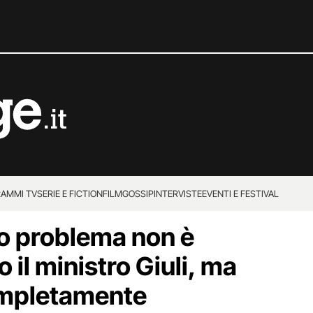
AMMI TV
SERIE E FICTION
FILM
GOSSIP
INTERVISTE
EVENTI E FESTIVAL
ro problema non è
 il ministro Giuli, ma
mpletamente