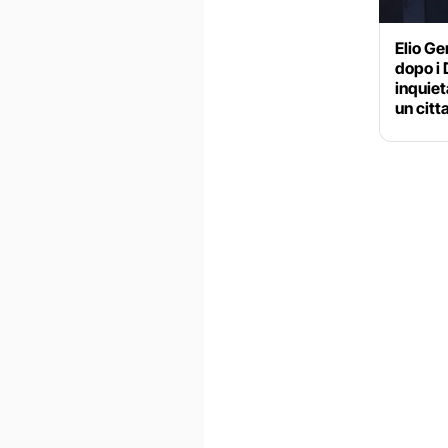
Elio Ge
dopo i 
inquiet
un citt