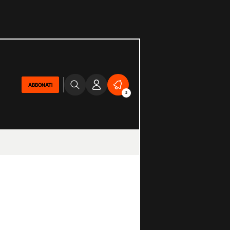
ABBONATI
2