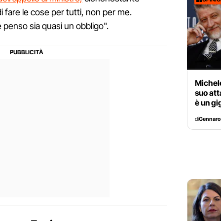
fare le cose per tutti, non per me.
penso sia quasi un obbligo".
Michele
suo att
è un gi
di
Gennaro 