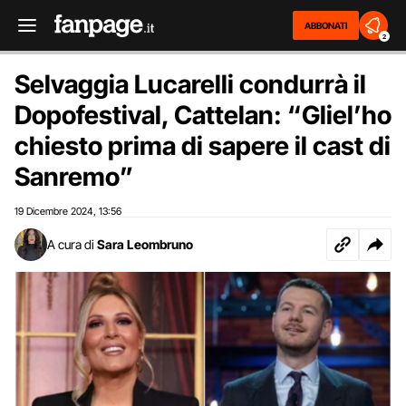
ABBONATI
2
Selvaggia Lucarelli condurrà il
Dopofestival, Cattelan: “Gliel’ho
chiesto prima di sapere il cast di
Sanremo”
19 Dicembre 2024
13:56
,
A cura di
Sara Leombruno