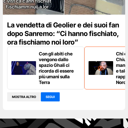
La vendetta di Geolier e dei suoi fan
dopo Sanremo: “Ci hanno fischiato,
ora fischiamo noi loro”
Con gli abiti che
Chi è
vengono dallo
Chium
spazio Ghali ci
manag
ricorda di essere
e tale
più umani sulla
rappe
Terra
Nord 
MOSTRA ALTRO
SEGUI