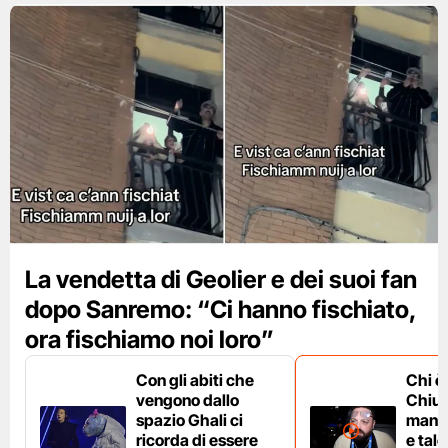
La vendetta di Geolier e dei suoi fan
dopo Sanremo: “Ci hanno fischiato,
ora fischiamo noi loro”
Con gli abiti che
Chi è
vengono dallo
Chium
spazio Ghali ci
manag
ricorda di essere
e tale