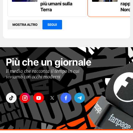
più umani sulla
rappe
Terra
Nord 
MOSTRA ALTRO
SEGUI
Più che un giornale
Il media che racconta il tempo in cui
viviamo con occhi moderni