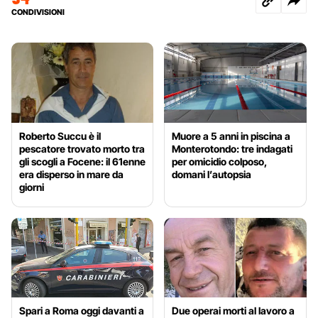
CONDIVISIONI
Roberto Succu è il
Muore a 5 anni in piscina a
pescatore trovato morto tra
Monterotondo: tre indagati
gli scogli a Focene: il 61enne
per omicidio colposo,
era disperso in mare da
domani l’autopsia
giorni
Spari a Roma oggi davanti a
Due operai morti al lavoro a