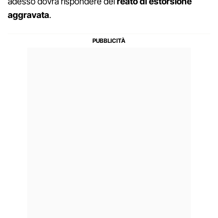
adesso dovrà rispondere del
reato di estorsione
aggravata
.