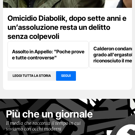
Omicidio Diabolik, dopo sette anni e
un’assoluzione resta un delitto
senza colpevoli
Calderon condanna
Assolto in Appello: "Poche prove
grado all'ergastolo
e tutte controverse"
riconosciuto il me
LEGGI TUTTA LA STORIA
SEGUI
Più che un giornale
Il media che racconta il tempo in cui
viviamo con occhi moderni