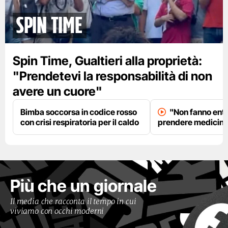
spin time
Spin Time, Gualtieri alla proprietà:
"Prendetevi la responsabilità di non
avere un cuore"
Bimba soccorsa in codice rosso
"Non fanno entr
con crisi respiratoria per il caldo
prendere medicinal
Più che un giornale
Il media che racconta il tempo in cui
viviamo con occhi moderni