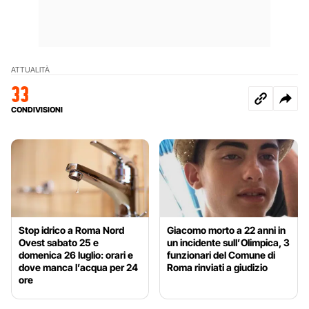
ATTUALITÀ
33
CONDIVISIONI
Stop idrico a Roma Nord
Giacomo morto a 22 anni in
Ovest sabato 25 e
un incidente sull’Olimpica, 3
domenica 26 luglio: orari e
funzionari del Comune di
dove manca l’acqua per 24
Roma rinviati a giudizio
ore