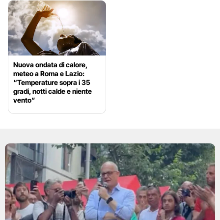
Nuova ondata di calore,
meteo a Roma e Lazio:
“Temperature sopra i 35
gradi, notti calde e niente
vento”