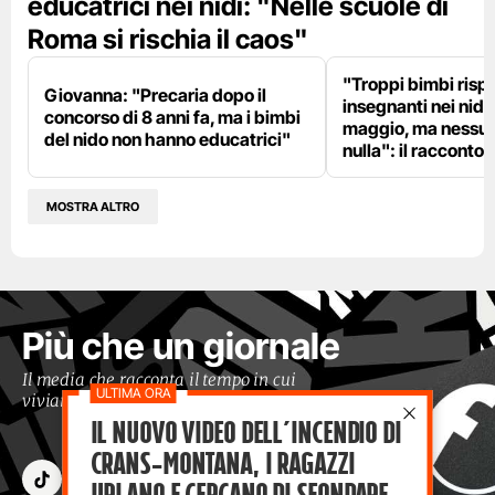
educatrici nei nidi: "Nelle scuole di
Roma si rischia il caos"
"Troppi bimbi rispe
Giovanna: "Precaria dopo il
insegnanti nei nidi?
concorso di 8 anni fa, ma i bimbi
maggio, ma nessun
del nido non hanno educatrici"
nulla": il racconto d
MOSTRA ALTRO
Più che un giornale
Il media che racconta il tempo in cui
viviamo con occhi moderni
Il nuovo video dell’incendio di
Crans-Montana, i ragazzi
Urlano e cercano di sfondare