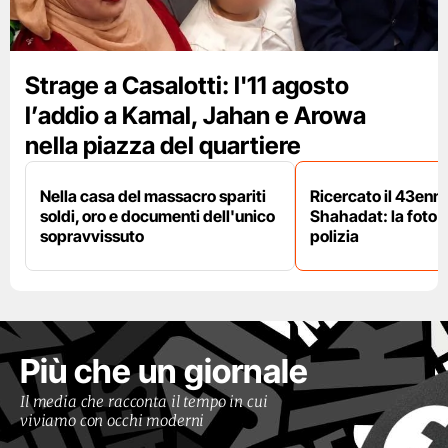
Strage a Casalotti: l'11 agosto
l’addio a Kamal, Jahan e Arowa
nella piazza del quartiere
Nella casa del massacro spariti
Ricercato il 43enn
soldi, oro e documenti dell'unico
Shahadat: la foto 
sopravvissuto
polizia
Più che un giornale
Il media che racconta il tempo in cui
viviamo con occhi moderni