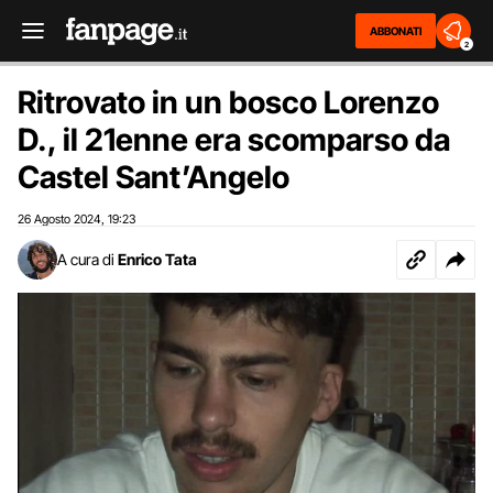
ABBONATI
2
Ritrovato in un bosco Lorenzo
D., il 21enne era scomparso da
Castel Sant’Angelo
26 Agosto 2024
19:23
,
A cura di
Enrico Tata