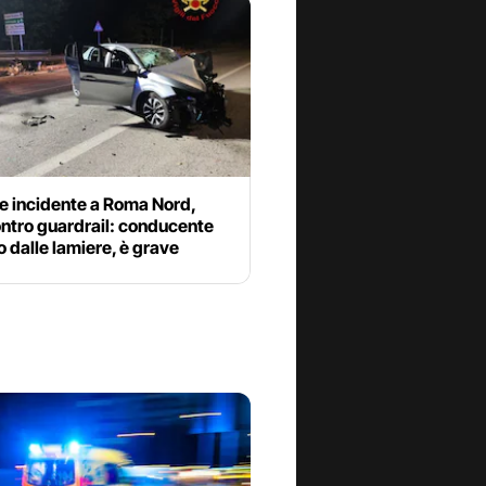
le incidente a Roma Nord,
ontro guardrail: conducente
o dalle lamiere, è grave