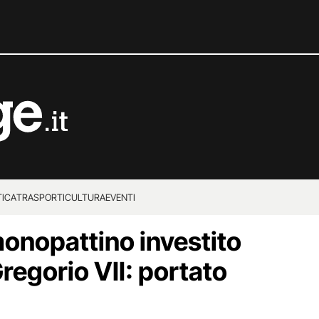
TICA
TRASPORTI
CULTURA
EVENTI
onopattino investito
regorio VII: portato