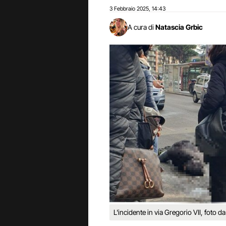
3 Febbraio 2025
14:43
,
A cura di
Natascia Grbic
L'incidente in via Gregorio VII, foto 