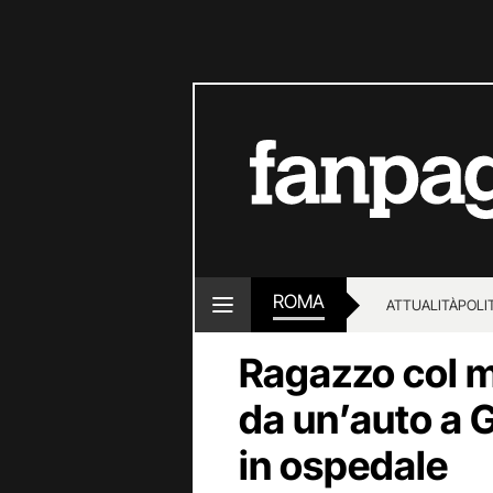
ROMA
ATTUALITÀ
POLI
Ragazzo col m
da un’auto a G
in ospedale