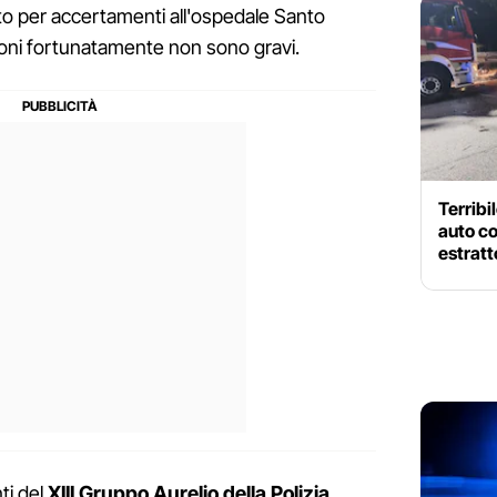
to per accertamenti all'ospedale Santo
zioni fortunatamente non sono gravi.
Terribi
auto c
estratt
ti del
XIII Gruppo Aurelio della Polizia