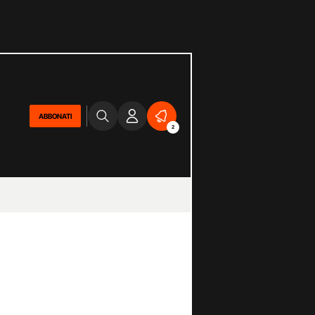
ABBONATI
2