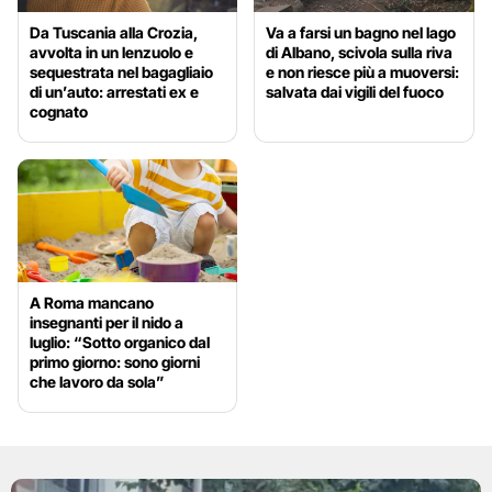
Da Tuscania alla Crozia,
Va a farsi un bagno nel lago
avvolta in un lenzuolo e
di Albano, scivola sulla riva
sequestrata nel bagagliaio
e non riesce più a muoversi:
di un’auto: arrestati ex e
salvata dai vigili del fuoco
cognato
A Roma mancano
insegnanti per il nido a
luglio: “Sotto organico dal
primo giorno: sono giorni
che lavoro da sola”