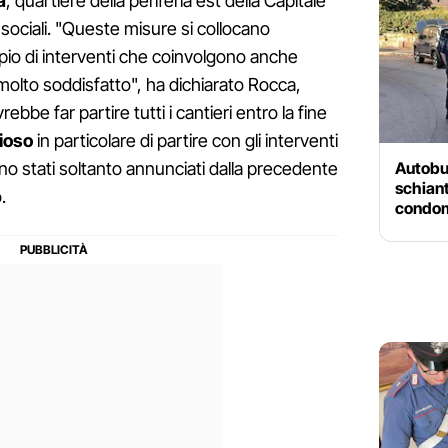
a
, quartiere della periferia est della Capitale
 sociali. "Queste misure si collocano
mpio di interventi che coinvolgono anche
 molto soddisfatto", ha dichiarato Rocca,
bbe far partire tutti i cantieri entro la fine
ioso
in particolare di partire con gli interventi
Autobus
no stati soltanto annunciati dalla precedente
schiant
.
condom