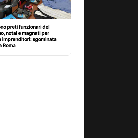
ono preti funzionari del
o, notai e magnati per
e imprenditori: sgominata
a Roma