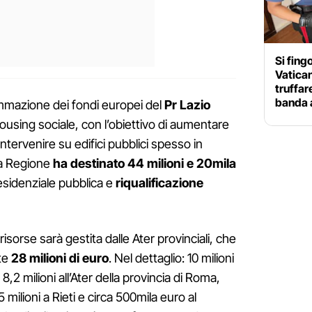
Si fing
Vatican
truffar
banda 
ammazione dei fondi europei del
Pr Lazio
housing sociale, con l’obiettivo di aumentare
e intervenire su edifici pubblici spesso in
 la Regione
ha destinato 44 milioni e 20mila
 residenziale pubblica e
riqualificazione
isorse sarà gestita dalle Ater provinciali, che
te
28 milioni di euro
. Nel dettaglio: 10 milioni
8,2 milioni all’Ater della provincia di Roma,
,5 milioni a Rieti e circa 500mila euro al