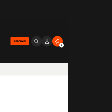
ABBONATI
2