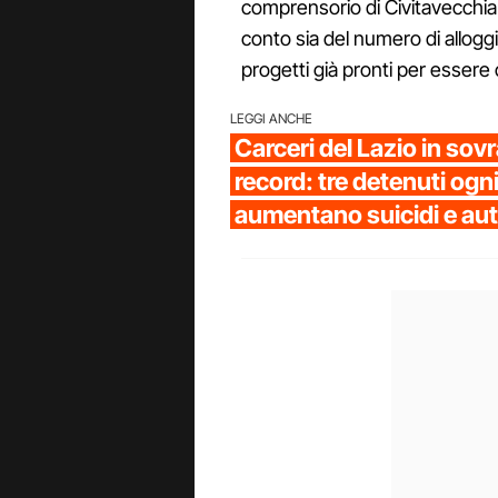
comprensorio di Civitavecchia.
conto sia del numero di alloggi
progetti già pronti per essere c
LEGGI ANCHE
Carceri del Lazio in sov
record: tre detenuti ogn
aumentano suicidi e au