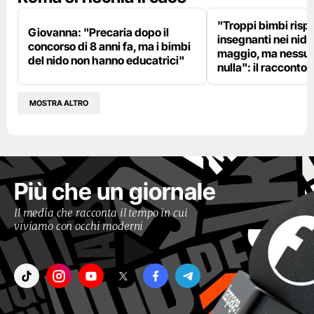
"Troppi bimbi rispe
Giovanna: "Precaria dopo il
insegnanti nei nidi?
concorso di 8 anni fa, ma i bimbi
maggio, ma nessun
del nido non hanno educatrici"
nulla": il racconto d
MOSTRA ALTRO
Più che un giornale
Il media che racconta il tempo in cui
viviamo con occhi moderni