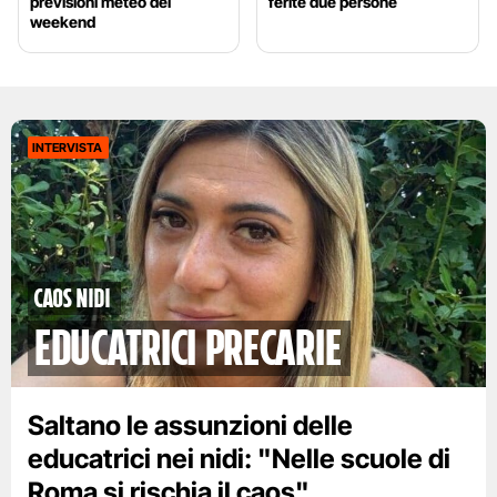
previsioni meteo del
ferite due persone
weekend
INTERVISTA
Caos nidi
educatrici precarie
Saltano le assunzioni delle
educatrici nei nidi: "Nelle scuole di
Roma si rischia il caos"