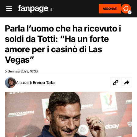
ABBONATI
2
Parla l’uomo che ha ricevuto i
soldi da Totti: “Ha un forte
amore per i casinò di Las
Vegas”
5 Gennaio 2023
16:33
,
A cura di
Enrico Tata