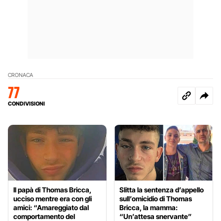
CRONACA
77
CONDIVISIONI
Il papà di Thomas Bricca,
Slitta la sentenza d’appello
ucciso mentre era con gli
sull’omicidio di Thomas
amici: “Amareggiato dal
Bricca, la mamma:
comportamento del
“Un’attesa snervante”