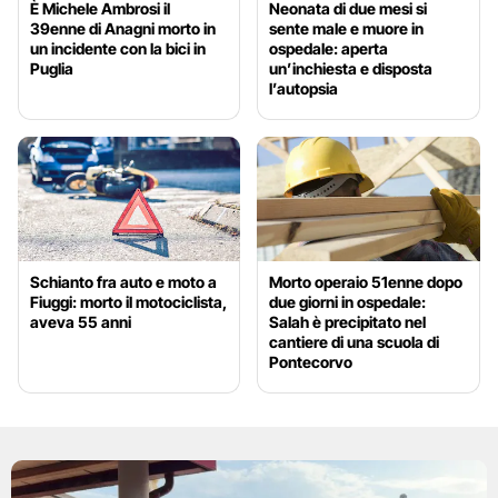
È Michele Ambrosi il
Neonata di due mesi si
39enne di Anagni morto in
sente male e muore in
un incidente con la bici in
ospedale: aperta
Puglia
un’inchiesta e disposta
l’autopsia
Schianto fra auto e moto a
Morto operaio 51enne dopo
Fiuggi: morto il motociclista,
due giorni in ospedale:
aveva 55 anni
Salah è precipitato nel
cantiere di una scuola di
Pontecorvo