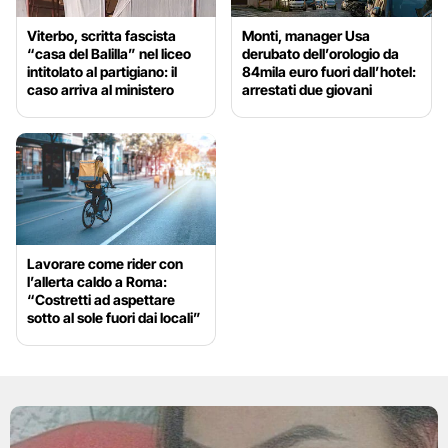
Viterbo, scritta fascista
Monti, manager Usa
“casa del Balilla” nel liceo
derubato dell’orologio da
intitolato al partigiano: il
84mila euro fuori dall’hotel:
caso arriva al ministero
arrestati due giovani
Lavorare come rider con
l’allerta caldo a Roma:
“Costretti ad aspettare
sotto al sole fuori dai locali”