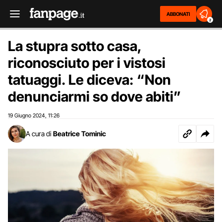
ABBONATI
2
La stupra sotto casa,
riconosciuto per i vistosi
tatuaggi. Le diceva: “Non
denunciarmi so dove abiti”
19 Giugno 2024
11:26
,
A cura di
Beatrice Tominic