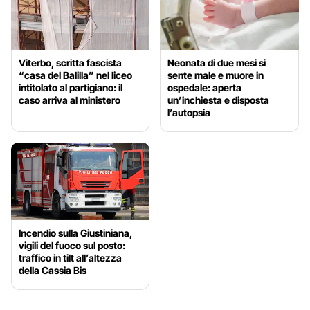
Viterbo, scritta fascista
Neonata di due mesi si
“casa del Balilla” nel liceo
sente male e muore in
intitolato al partigiano: il
ospedale: aperta
caso arriva al ministero
un’inchiesta e disposta
l’autopsia
Incendio sulla Giustiniana,
vigili del fuoco sul posto:
traffico in tilt all’altezza
della Cassia Bis