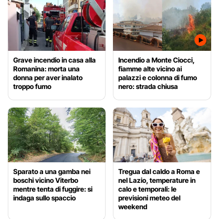
Grave incendio in casa alla
Incendio a Monte Ciocci,
Romanina: morta una
fiamme alte vicino ai
donna per aver inalato
palazzi e colonna di fumo
troppo fumo
nero: strada chiusa
Sparato a una gamba nei
Tregua dal caldo a Roma e
boschi vicino Viterbo
nel Lazio, temperature in
mentre tenta di fuggire: si
calo e temporali: le
indaga sullo spaccio
previsioni meteo del
weekend