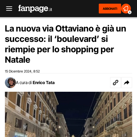
ABBONATI
2
La nuova via Ottaviano è già un
successo: il ‘boulevard’ si
riempie per lo shopping per
Natale
15 Dicembre 2024
8:52
,
A cura di
Enrico Tata